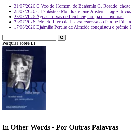
31/07/2026
O Voo do Homem, de Benjamín G. Rosado, chega às
28/07/2026
O Fantástico Mundo de Jane Austen – Jogos, trivia, 
23/07/2026
Águas Turvas de Len Deighton, já nas livrarias;
23/07/2026
Feira do Livro de Lisboa regressa ao Parque Eduar
17/06/2026
Djaimilia Pereira de Almeida conquistou o prémio 
Pesquisa sobre
Literatura
In Other Words - Por Outras Palavras