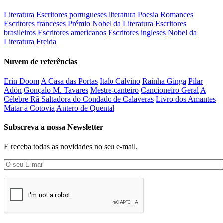
Literatura
Escritores portugueses
literatura
Poesia
Romances
Escritores franceses
Prémio Nobel da Literatura
Escritores
brasileiros
Escritores americanos
Escritores ingleses
Nobel da
Literatura
Freida
Nuvem de referências
Erin Doom
A Casa das Portas
Italo Calvino
Rainha Ginga
Pilar
Adón
Gonçalo M. Tavares
Mestre-canteiro
Cancioneiro Geral
A
Célebre Rã Saltadora do Condado de Calaveras
Livro dos Amantes
Matar a Cotovia
Antero de Quental
Subscreva a nossa Newsletter
E receba todas as novidades no seu e-mail.