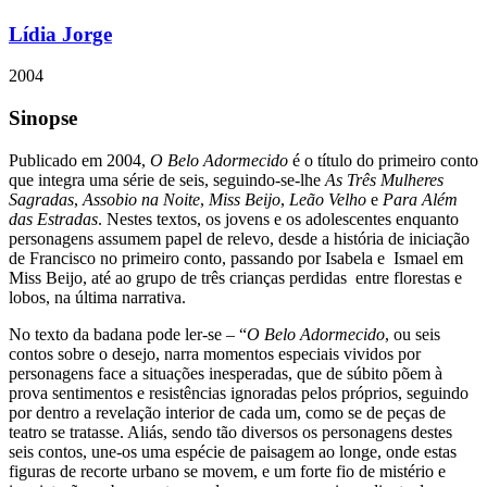
Lídia Jorge
2004
Sinopse
Publicado em 2004,
O Belo Adormecido
é o título do primeiro conto
que integra uma série de seis, seguindo-se-lhe
As Três Mulheres
Sagradas
,
Assobio na Noite
,
Miss Beijo
,
Leão Velho
e
Para Além
das Estradas
. Nestes textos, os jovens e os adolescentes enquanto
personagens assumem papel de relevo, desde a história de iniciação
de Francisco no primeiro conto, passando por Isabela e Ismael em
Miss Beijo, até ao grupo de três crianças perdidas entre florestas e
lobos, na última narrativa.
No texto da badana pode ler-se – “
O Belo Adormecido
, ou seis
contos sobre o desejo, narra momentos especiais vividos por
personagens face a situações inesperadas, que de súbito põem à
prova sentimentos e resistências ignoradas pelos próprios, seguindo
por dentro a revelação interior de cada um, como se de peças de
teatro se tratasse. Aliás, sendo tão diversos os personagens destes
seis contos, une-os uma espécie de paisagem ao longe, onde estas
figuras de recorte urbano se movem, e um forte fio de mistério e