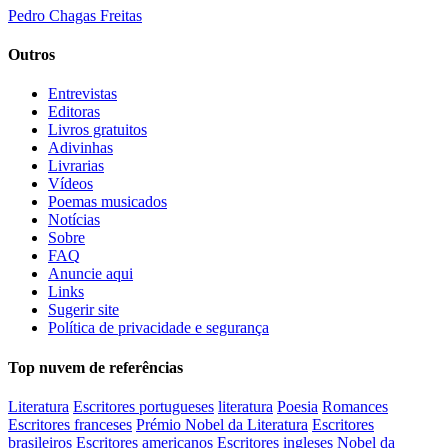
Pedro Chagas Freitas
Outros
Entrevistas
Editoras
Livros gratuitos
Adivinhas
Livrarias
Vídeos
Poemas musicados
Notícias
Sobre
FAQ
Anuncie aqui
Links
Sugerir site
Política de privacidade e segurança
Top nuvem de referências
Literatura
Escritores portugueses
literatura
Poesia
Romances
Escritores franceses
Prémio Nobel da Literatura
Escritores
brasileiros
Escritores americanos
Escritores ingleses
Nobel da