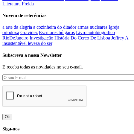
Literatura
Freida
Nuvem de referências
a arte da alegria
a cozinheira do ditador
armas nucleares
Igreja
ortodoxa
Gravidez
Escritores búlgaros
Livro autobiografico
RioDeJaneiro
Investigação
História Do Cerco De Lisboa
Jeffrey
A
insustentável leveza do ser
Subscreva a nossa Newsletter
E receba todas as novidades no seu e-mail.
Ok
Siga-nos