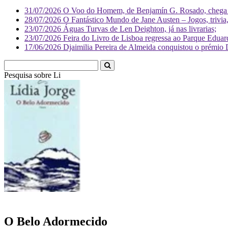
31/07/2026
O Voo do Homem, de Benjamín G. Rosado, chega às
28/07/2026
O Fantástico Mundo de Jane Austen – Jogos, trivia, 
23/07/2026
Águas Turvas de Len Deighton, já nas livrarias;
23/07/2026
Feira do Livro de Lisboa regressa ao Parque Eduar
17/06/2026
Djaimilia Pereira de Almeida conquistou o prémio 
Pesquisa sobre
Literatura
O Belo Adormecido