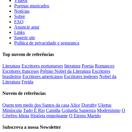
Vídeos
Poemas musicados
Notícias
Sobre
FAQ
Anuncie aqui
Links
Sugerir site
Política de privacidade e segurança
Top nuvem de referências
Literatura
Escritores portugueses
literatura
Poesia
Romances
Escritores franceses
Prémio Nobel da Literatura
Escritores
brasileiros
Escritores americanos
Escritores ingleses
Nobel da
Literatura
Freida
Nuvem de referências
Quem tem medo dos Santos da casa
Alice
Dorothy
Uketsu
Minúscula
Tudo É Rio
Camilla
Goliarda Sapienza
Modernismo
O
Cérebro Idiota
História empolgante
O Eterno Marido
Subscreva a nossa Newsletter