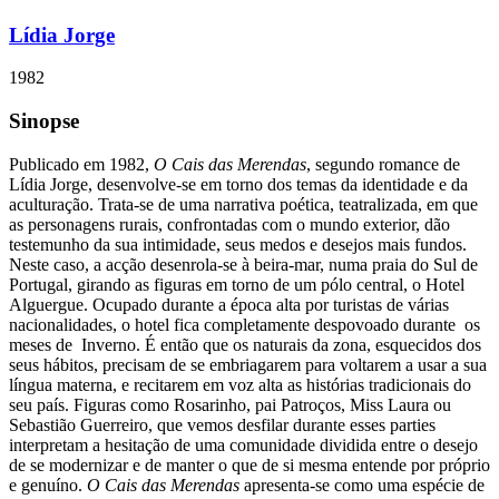
Lídia Jorge
1982
Sinopse
Publicado em 1982,
O Cais das Merendas
, segundo romance de
Lídia Jorge, desenvolve-se em torno dos temas da identidade e da
aculturação. Trata-se de uma narrativa poética, teatralizada, em que
as personagens rurais, confrontadas com o mundo exterior, dão
testemunho da sua intimidade, seus medos e desejos mais fundos.
Neste caso, a acção desenrola-se à beira-mar, numa praia do Sul de
Portugal, girando as figuras em torno de um pólo central, o Hotel
Alguergue. Ocupado durante a época alta por turistas de várias
nacionalidades, o hotel fica completamente despovoado durante os
meses de Inverno. É então que os naturais da zona, esquecidos dos
seus hábitos, precisam de se embriagarem para voltarem a usar a sua
língua materna, e recitarem em voz alta as histórias tradicionais do
seu país. Figuras como Rosarinho, pai Patroços, Miss Laura ou
Sebastião Guerreiro, que vemos desfilar durante esses parties
interpretam a hesitação de uma comunidade dividida entre o desejo
de se modernizar e de manter o que de si mesma entende por próprio
e genuíno.
O Cais das Merendas
apresenta-se como uma espécie de