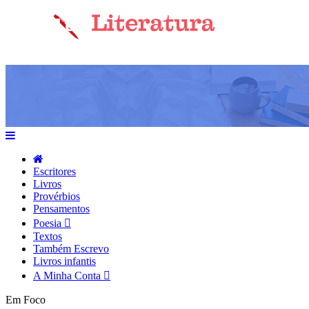
Escritores
Livros
Provérbios
Pensamentos
Poesia
Textos
Também Escrevo
Livros infantis
A Minha Conta
Em Foco