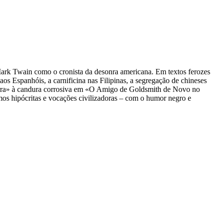
 Mark Twain como o cronista da desonra americana. Em textos ferozes
os Espanhóis, a carnificina nas Filipinas, a segregação de chineses
uerra» à candura corrosiva em «O Amigo de Goldsmith de Novo no
os hipócritas e vocações civilizadoras – com o humor negro e