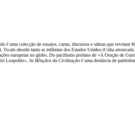
ção
é uma colecção de ensaios, cartas, discursos e sátiras que revelam
08, Twain aborda tanto as infâmias dos Estados Unidos (Cuba arrancada a
s nações europeias no globo. Do pacifismo profano de «A Oração de G
 Rei Leopoldo»,
As Bênçãos da Civilização
é uma denúncia de patriotism