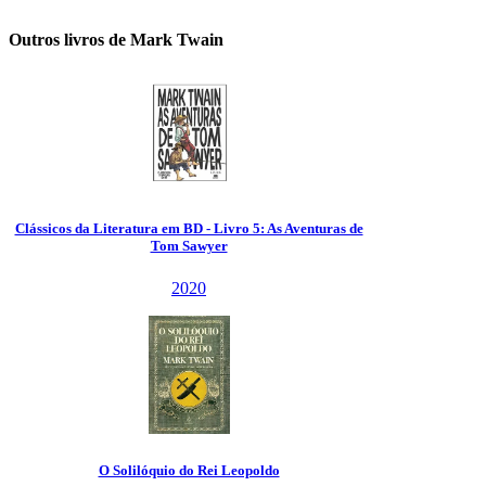
Outros livros de Mark Twain
Clássicos da Literatura em BD - Livro 5: As Aventuras de
Tom Sawyer
2020
O Solilóquio do Rei Leopoldo