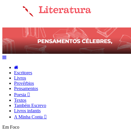
Escritores
Livros
Provérbios
Pensamentos
Poesia
Textos
Também Escrevo
Livros infantis
A Minha Conta
Em Foco