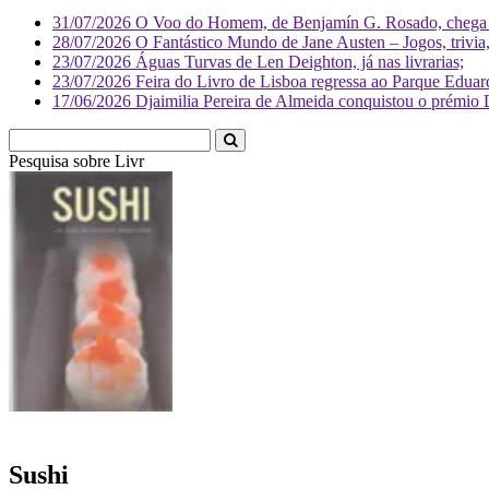
31/07/2026
O Voo do Homem, de Benjamín G. Rosado, chega às
28/07/2026
O Fantástico Mundo de Jane Austen – Jogos, trivia, 
23/07/2026
Águas Turvas de Len Deighton, já nas livrarias;
23/07/2026
Feira do Livro de Lisboa regressa ao Parque Eduar
17/06/2026
Djaimilia Pereira de Almeida conquistou o prémio 
Pesquisa sobre
Literatura
Sushi