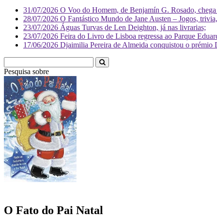
31/07/2026
O Voo do Homem, de Benjamín G. Rosado, chega às
28/07/2026
O Fantástico Mundo de Jane Austen – Jogos, trivia, 
23/07/2026
Águas Turvas de Len Deighton, já nas livrarias;
23/07/2026
Feira do Livro de Lisboa regressa ao Parque Eduar
17/06/2026
Djaimilia Pereira de Almeida conquistou o prémio 
Pesquisa sobre
Literatura
O Fato do Pai Natal