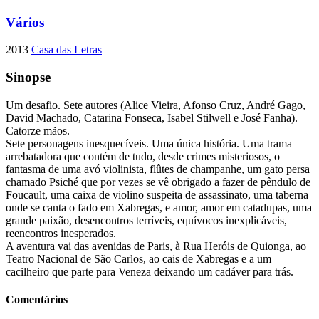
Vários
2013
Casa das Letras
Sinopse
Um desafio. Sete autores (Alice Vieira, Afonso Cruz, André Gago,
David Machado, Catarina Fonseca, Isabel Stilwell e José Fanha).
Catorze mãos.
Sete personagens inesquecíveis. Uma única história. Uma trama
arrebatadora que contém de tudo, desde crimes misteriosos, o
fantasma de uma avó violinista, flûtes de champanhe, um gato persa
chamado Psiché que por vezes se vê obrigado a fazer de pêndulo de
Foucault, uma caixa de violino suspeita de assassinato, uma taberna
onde se canta o fado em Xabregas, e amor, amor em catadupas, uma
grande paixão, desencontros terríveis, equívocos inexplicáveis,
reencontros inesperados.
A aventura vai das avenidas de Paris, à Rua Heróis de Quionga, ao
Teatro Nacional de São Carlos, ao cais de Xabregas e a um
cacilheiro que parte para Veneza deixando um cadáver para trás.
Comentários