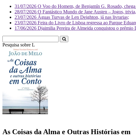
31/07/2026
O Voo do Homem, de Benjamín G. Rosado, chega às
28/07/2026
O Fantástico Mundo de Jane Austen – Jogos, trivia, 
23/07/2026
Águas Turvas de Len Deighton, já nas livrarias;
23/07/2026
Feira do Livro de Lisboa regressa ao Parque Eduar
17/06/2026
Djaimilia Pereira de Almeida conquistou o prémio 
Pesquisa sobre
Literatura
As Coisas da Alma e Outras Histórias em