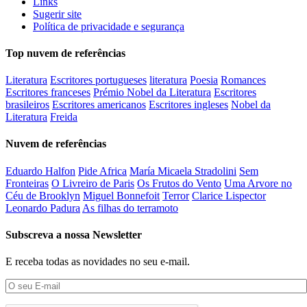
Links
Sugerir site
Política de privacidade e segurança
Top nuvem de referências
Literatura
Escritores portugueses
literatura
Poesia
Romances
Escritores franceses
Prémio Nobel da Literatura
Escritores
brasileiros
Escritores americanos
Escritores ingleses
Nobel da
Literatura
Freida
Nuvem de referências
Eduardo Halfon
Pide Africa
María Micaela Stradolini
Sem
Fronteiras
O Livreiro de Paris
Os Frutos do Vento
Uma Arvore no
Céu de Brooklyn
Miguel Bonnefoit
Terror
Clarice Lispector
Leonardo Padura
As filhas do terramoto
Subscreva a nossa Newsletter
E receba todas as novidades no seu e-mail.